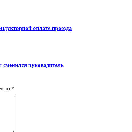
ондукторной оплате проезда
и сменился руководитель
ечены
*