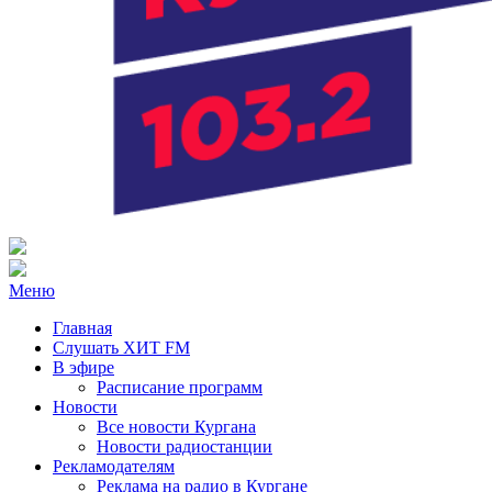
Радио ХИТ FM Курган
103.2 FM
Меню
Главная
Слушать ХИТ FM
В эфире
Расписание программ
Новости
Все новости Кургана
Новости радиостанции
Рекламодателям
Реклама на радио в Кургане