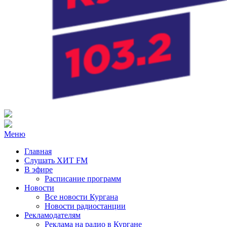
Радио ХИТ FM Курган
103.2 FM
Меню
Главная
Слушать ХИТ FM
В эфире
Расписание программ
Новости
Все новости Кургана
Новости радиостанции
Рекламодателям
Реклама на радио в Кургане