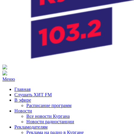
Радио ХИТ FM Курган
103.2 FM
Меню
Главная
Слушать ХИТ FM
В эфире
Расписание программ
Новости
Все новости Кургана
Новости радиостанции
Рекламодателям
Реклама на радио в Кургане