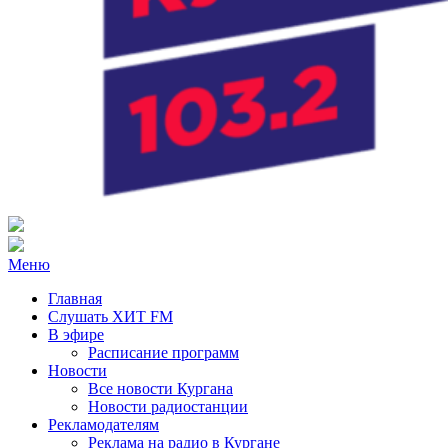
Радио ХИТ FM Курган
103.2 FM
Меню
Главная
Слушать ХИТ FM
В эфире
Расписание программ
Новости
Все новости Кургана
Новости радиостанции
Рекламодателям
Реклама на радио в Кургане