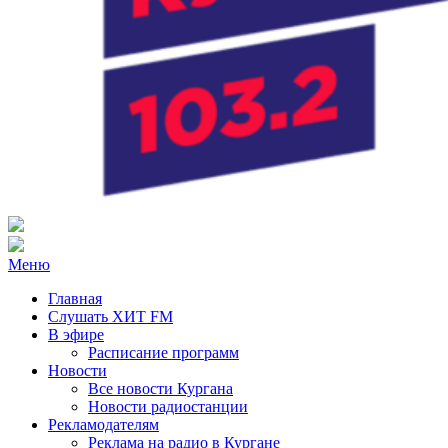
Радио ХИТ FM Курган
103.2 FM
Меню
Главная
Слушать ХИТ FM
В эфире
Расписание программ
Новости
Все новости Кургана
Новости радиостанции
Рекламодателям
Реклама на радио в Кургане